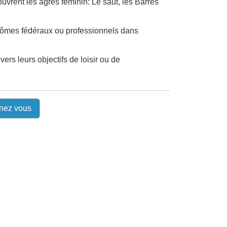
uvrent les agrès féminin: Le saut, les Barres
lômes fédéraux ou professionnels dans
ers leurs objectifs de loisir ou de
nez vous